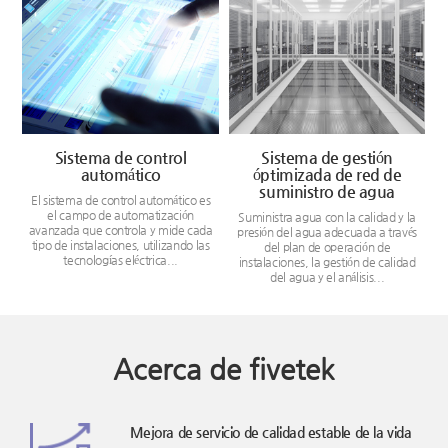
Sistema de control
Sistema de gestión
automático
óptimizada de red de
suministro de agua
a
El sistema de control automático es
el campo de automatización
Suministra agua con la calidad y la
l
avanzada que controla y mide cada
presión del agua adecuada a través
e
tipo de instalaciones, utilizando las
del plan de operación de
tecnologías eléctrica...
instalaciones, la gestión de calidad
del agua y el análisis...
Acerca de fivetek
Mejora de servicio de calidad estable de la vida